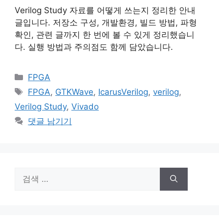
Verilog Study 자료를 어떻게 쓰는지 정리한 안내
글입니다. 저장소 구성, 개발환경, 빌드 방법, 파형
확인, 관련 글까지 한 번에 볼 수 있게 정리했습니
다. 실행 방법과 주의점도 함께 담았습니다.
카
FPGA
테
태
FPGA
,
GTKWave
,
IcarusVerilog
,
verilog
,
고
그
Verilog Study
,
Vivado
리
댓글 남기기
검
색: