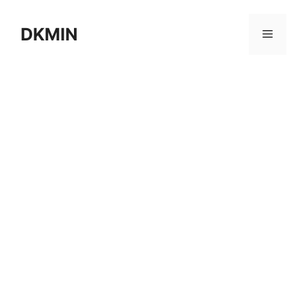
컨
텐
DKMIN
메
츠
로
뉴
건
너
뛰
기