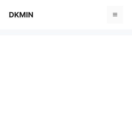
컨
텐
DKMIN
메
츠
로
뉴
건
너
뛰
기