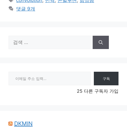
convolution
,
번역
,
콘벌루션
,
합성곱
고
그
댓글 9개
리
검
색:
이메일 주소 입력…
구독
25 다른 구독자 가입
DKMIN