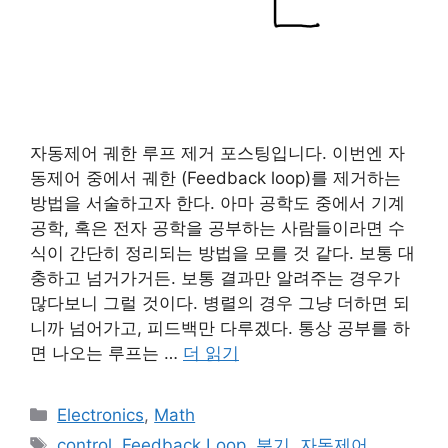
자동제어 궤한 루프 제거 포스팅입니다. 이번엔 자
동제어 중에서 궤한 (Feedback loop)를 제거하는
방법을 서술하고자 한다. 아마 공학도 중에서 기계
공학, 혹은 전자 공학을 공부하는 사람들이라면 수
식이 간단히 정리되는 방법을 모를 것 같다. 보통 대
충하고 넘거가거든. 보통 결과만 알려주는 경우가
많다보니 그럴 것이다. 병렬의 경우 그냥 더하면 되
니까 넘어가고, 피드백만 다루겠다. 통상 공부를 하
면 나오는 루프는 …
더 읽기
카
Electronics
,
Math
테
태
control
,
Feedback Loop
,
분기
,
자동제어