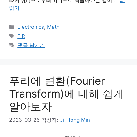
라서 y[n]으로부터 x[n]으로 되돌아가는 길이 …
더
읽기
카
Electronics
,
Math
테
태
FIR
고
그
댓글 남기기
리
푸리에 변환(Fourier
Transform)에 대해 쉽게
알아보자
2023-03-26
작성자:
Ji-Hong Min