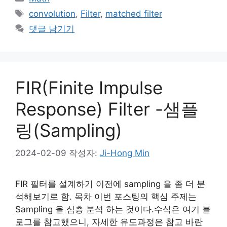
테
태
convolution
,
Filter
,
matched filter
고
그
댓글 남기기
리
FIR(Finite Impulse
Response) Filter -샘플
링(Sampling)
2024-02-09
작성자:
Ji-Hong Min
FIR 필터를 설계하기 이전에 sampling 을 좀 더 분
석해보기로 함. 목차 이번 포스팅의 핵심 주제는
Sampling 을 심층 분석 하는 것이다.수식은 여기 블
로그를 참고했으니, 자세한 유도과정은 참고 바란