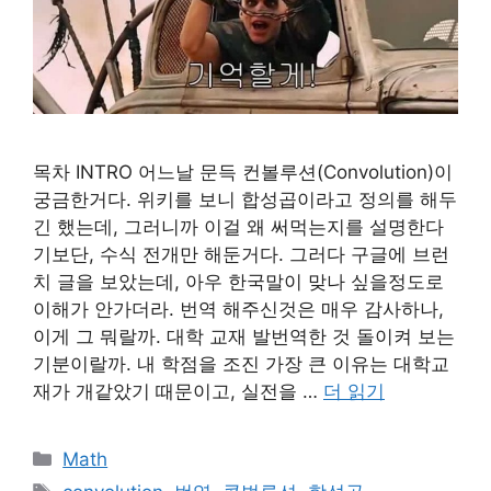
목차 INTRO 어느날 문득 컨볼루션(Convolution)이
궁금한거다. 위키를 보니 합성곱이라고 정의를 해두
긴 했는데, 그러니까 이걸 왜 써먹는지를 설명한다
기보단, 수식 전개만 해둔거다. 그러다 구글에 브런
치 글을 보았는데, 아우 한국말이 맞나 싶을정도로
이해가 안가더라. 번역 해주신것은 매우 감사하나,
이게 그 뭐랄까. 대학 교재 발번역한 것 돌이켜 보는
기분이랄까. 내 학점을 조진 가장 큰 이유는 대학교
재가 개같았기 때문이고, 실전을 …
더 읽기
카
Math
테
태