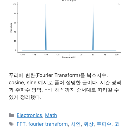
푸리에 변환(Fourier Transform)을 복소지수,
cosine, sine 예시로 풀어 설명한 글이다. 시간 영역
과 주파수 영역, FFT 해석까지 순서대로 따라갈 수
있게 정리했다.
카
Electronics
,
Math
테
태
FFT
,
fourier transform
,
사인
,
위상
,
주파수
,
코
고
그