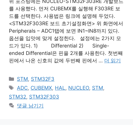
위 포스팅에는 NUCLEO-STM32F303RE 개발보드
를 사용했다. 먼저 CUBEMX를 실행해 F303RE 보
드를 선택한다. 사용법은 링크에 설명해 두었다.
<STM32F303RE 보드 초기설정화면> 위 화면에서
Peripherals – ADC1탭에 보면 IN1~IN8까지 있다.
옵션을 입맛에 맞게 설정한다. 설정에는 2가지 모
드가 있다. 1) Differential 2) Single-
ended Differential은 핀을 2개를 사용한다. 첫번째
핀에서 나온 신호의 값에 두번째 핀에서 …
더 읽기
카
STM
,
STM32F3
테
태
ADC
,
CUBEMX
,
HAL
,
NUCLEO
,
STM
,
고
그
STM32
,
STM32F303
리
댓글 남기기