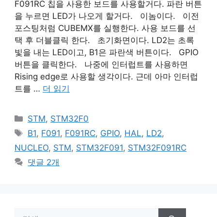
F091RC 칩을 사용한 보드를 사용할거다. 파란 버튼
을 누르면 LED가 나오게 할거다. 이놈이다. 이전
포스팅처럼 CUBEMX를 실행한다. 사용 보드를 선
택 후 더블클릭 한다. 초기화면이다. LD2는 초록
빛을 내는 LED이고, B1은 파란색 버튼이다. GPIO
버튼을 클릭한다. 나중에 인터럽트를 사용하면
Rising edge로 사용할 생각이다. 근데 아마 인터럽
트를 …
더 읽기
카
STM
,
STM32F0
테
태
B1
,
F091
,
F091RC
,
GPIO
,
HAL
,
LD2
,
고
그
NUCLEO
,
STM
,
STM32F091
,
STM32F091RC
리
댓글 2개
검