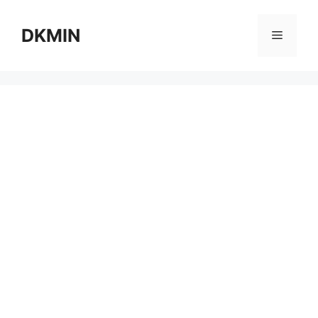
컨
텐
DKMIN
메
츠
로
뉴
건
너
뛰
기