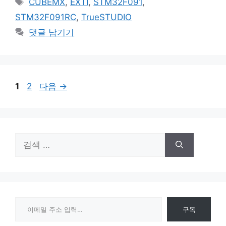
CUBEMX
,
EXTI
,
STM32F091
,
고
그
STM32F091RC
,
TrueSTUDIO
리
댓글 남기기
페
페
1
2
다음
→
이
이
지
지
검
색:
이메일 주소 입력…
구독