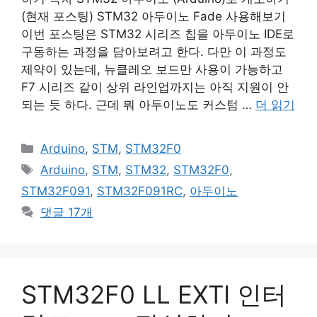
(현재 포스팅) STM32 아두이노 Fade 사용해보기
이번 포스팅은 STM32 시리즈 칩을 아두이노 IDE로
구동하는 과정을 담아보려고 한다. 다만 이 과정도
제약이 있는데, 뉴클레오 보드만 사용이 가능하고
F7 시리즈 같이 상위 라인업까지는 아직 지원이 안
되는 듯 하다. 근데 뭐 아두이노도 커스텀 …
더 읽기
카
Arduino
,
STM
,
STM32F0
테
태
Arduino
,
STM
,
STM32
,
STM32F0
,
고
그
STM32F091
,
STM32F091RC
,
아두이노
리
댓글 17개
STM32F0 LL EXTI 인터