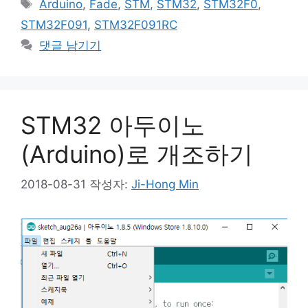
태
Arduino
,
Fade
,
STM
,
STM32
,
STM32F0
,
고
그
STM32F091
,
STM32F091RC
리
댓글 남기기
STM32 아두이노
(Arduino)로 개조하기
2018-08-31
작성자:
Ji-Hong Min