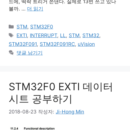
드에, 떡락 트리거 쓴댄다. 실제로 13번 쓰고 있나
볼까. …
더 읽기
카
STM
,
STM32F0
테
태
EXTI
,
INTERRUPT
,
LL
,
STM
,
STM32
,
고
그
STM32F091
,
STM32F091RC
,
uVision
리
댓글 남기기
STM32F0 EXTI 데이터
시트 공부하기
2018-08-23
작성자:
Ji-Hong Min