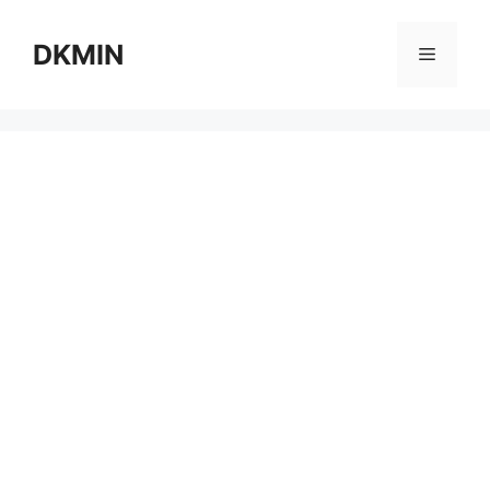
컨
텐
DKMIN
메
츠
로
뉴
건
너
뛰
기