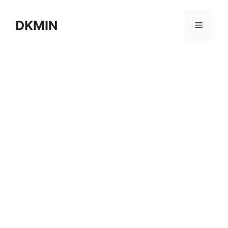
컨
텐
DKMIN
메
츠
로
뉴
건
너
뛰
기