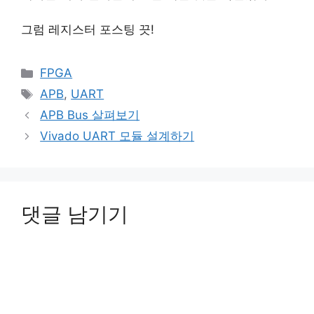
그럼 레지스터 포스팅 끗!
카
FPGA
테
태
APB
,
UART
고
그
APB Bus 살펴보기
리
Vivado UART 모듈 설계하기
댓글 남기기