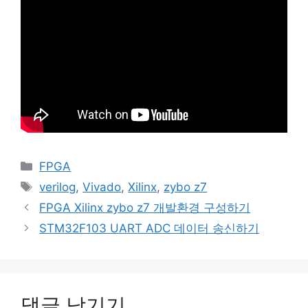
카
FPGA
테
태
verilog
,
Vivado
,
Xilinx
,
zybo z7
고
그
FPGA Xilinx zybo z7 개발환경 구성하기
리
STM32F103 UART ADC 데이터 송신하기
댓글 남기기