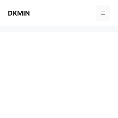
컨
텐
DKMIN
메
츠
로
뉴
건
너
뛰
기