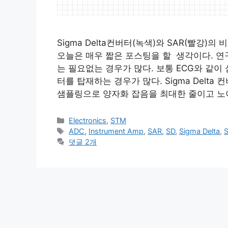
Sigma Delta컨버터(녹색)와 SAR(빨강)
오늘은 매우 짧은 포스팅을 할 생각이다. 
는 필요없는 경우가 많다. 보통 ECG와 같이 심
터를 탑재하는 경우가 많다. Sigma Del
샘플링으로 양자화 잡음을 최대한 줄이고 노
카
Electronics
,
STM
테
태
ADC
,
Instrument Amp
,
SAR
,
SD
,
Sigma Delta
,
고
그
댓글 2개
리