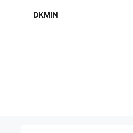
컨
텐
DKMIN
츠
로
건
너
뛰
기