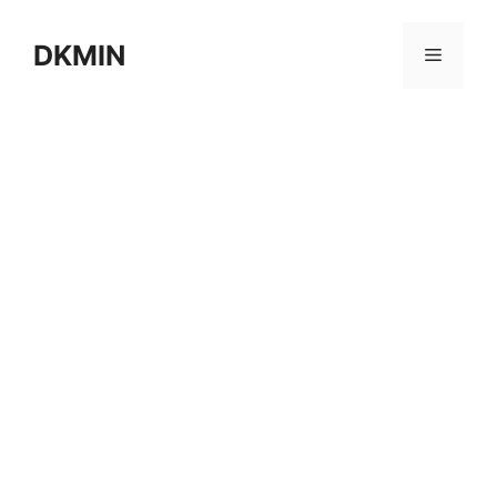
컨
텐
DKMIN
메
츠
로
뉴
건
너
뛰
기