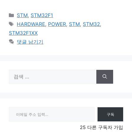
카
STM
,
STM32F1
테
태
HARDWARE
,
POWER
,
STM
,
STM32
,
고
그
STM32F1XX
리
댓글 남기기
검
색:
이메일 주소 입력…
구독
25 다른 구독자 가입