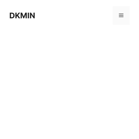
컨
텐
DKMIN
메
츠
로
뉴
건
너
뛰
기