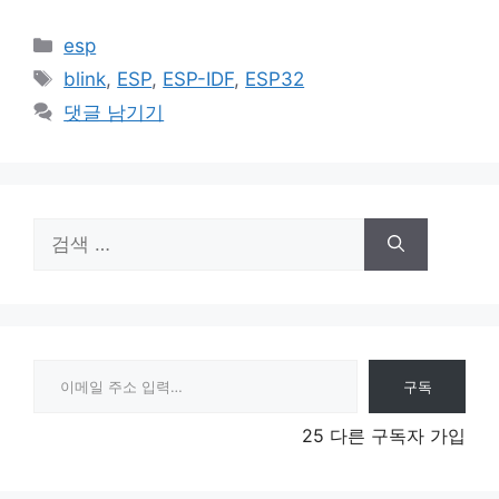
카
esp
테
태
blink
,
ESP
,
ESP-IDF
,
ESP32
고
그
댓글 남기기
리
검
색:
이메일 주소 입력…
구독
25 다른 구독자 가입