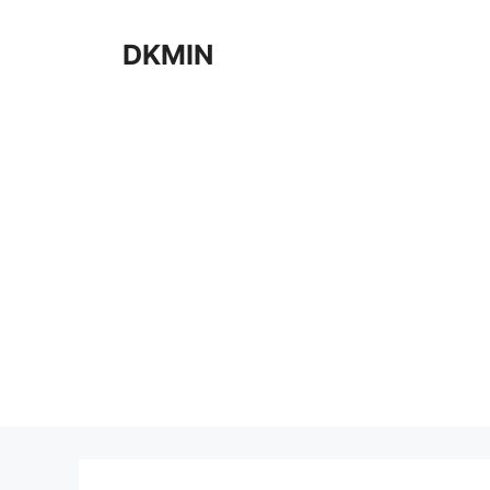
컨
텐
DKMIN
츠
로
건
너
뛰
기