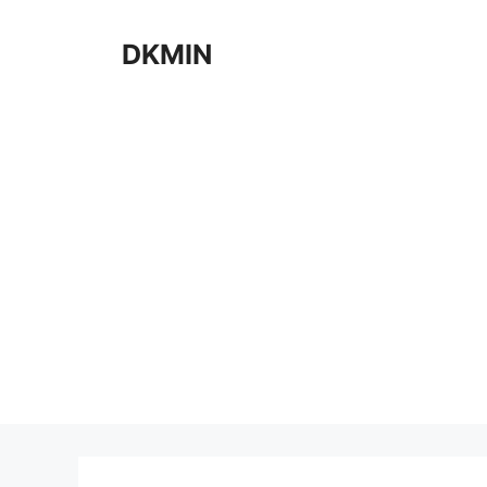
컨
텐
DKMIN
츠
로
건
너
뛰
기