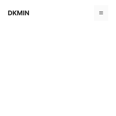
컨
텐
DKMIN
메
츠
로
뉴
건
너
뛰
기