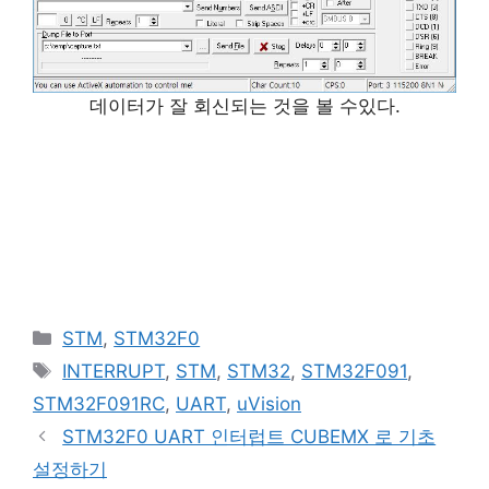
데이터가 잘 회신되는 것을 볼 수있다.
카
STM
,
STM32F0
테
태
INTERRUPT
,
STM
,
STM32
,
STM32F091
,
고
그
STM32F091RC
,
UART
,
uVision
리
STM32F0 UART 인터럽트 CUBEMX 로 기초
설정하기