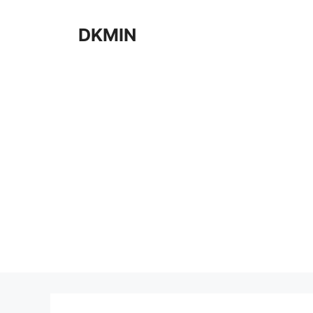
컨
텐
DKMIN
츠
로
건
너
뛰
기