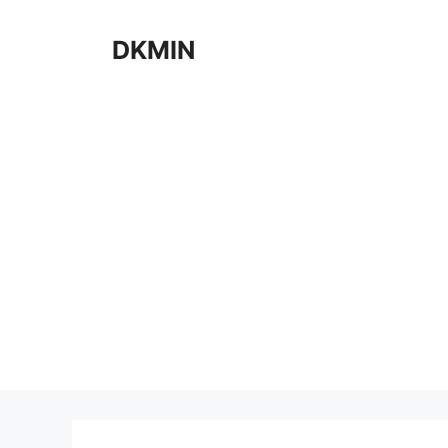
컨
텐
DKMIN
츠
로
건
너
뛰
기