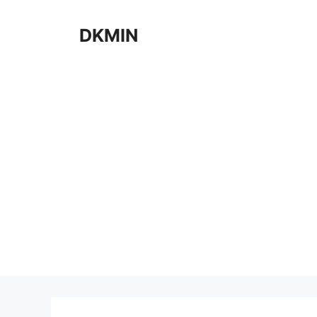
컨
텐
DKMIN
츠
로
건
너
뛰
기