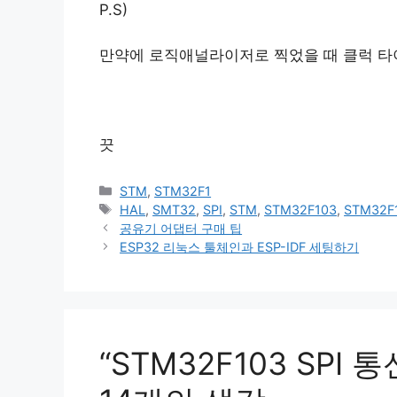
P.S)
만약에 로직애널라이저로 찍었을 때 클럭 타이
끗
카
STM
,
STM32F1
테
태
HAL
,
SMT32
,
SPI
,
STM
,
STM32F103
,
STM32F
고
그
공유기 어댑터 구매 팁
리
ESP32 리눅스 툴체인과 ESP-IDF 세팅하기
“STM32F103 SPI