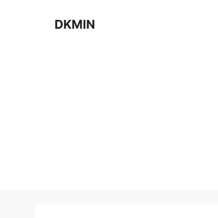
컨
텐
DKMIN
츠
로
건
너
뛰
기