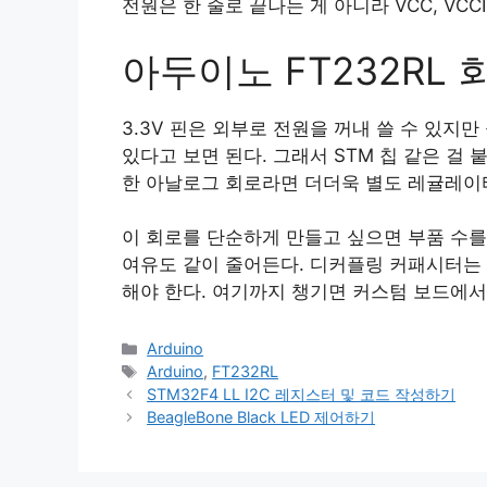
전원은 한 줄로 끝나는 게 아니라 VCC, VCC
아두이노 FT232RL
3.3V 핀은 외부로 전원을 꺼내 쓸 수 있지만
있다고 보면 된다. 그래서 STM 칩 같은 걸
한 아날로그 회로라면 더더욱 별도 레귤레이터
이 회로를 단순하게 만들고 싶으면 부품 수를
여유도 같이 줄어든다. 디커플링 커패시터는 
해야 한다. 여기까지 챙기면 커스텀 보드에서 
카
Arduino
테
태
Arduino
,
FT232RL
고
그
STM32F4 LL I2C 레지스터 및 코드 작성하기
리
BeagleBone Black LED 제어하기